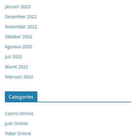
Januari 2023
Desember 2022
November 2022
Oktober 2022
Agustus 2022
Juli 2022
Maret 2022
Februari 2022
Categories
Casino Online
Judi Online
Poker Online