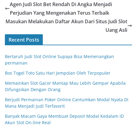
Agen Judi Slot Bet Rendah Di Angka Menjadi
Perjudian Yang Mengenakan Terus Terbaik
Masukan Melakukan Daftar Akun Dari Situs Judi Slot
Uang Asli
Recent Posts
Bertaruh Judi Slot Online Supaya Bisa Memenangkan
permainan
Bos Togel Toto Satu Hari Jempolan Oleh Terpopuler
Memainkan Slot Gacor Mantap Mau Lebih Gempar Apabila
Difungsikan Dengan Orang
Berjudi Permainan Poker Online Cantumkan Modal Nyata Di
Mana Menjadi Judi Terfavorit
Banyak Macam Gaya Membuat Deposit Modal Kedalam ID
Akun Slot On-line Real