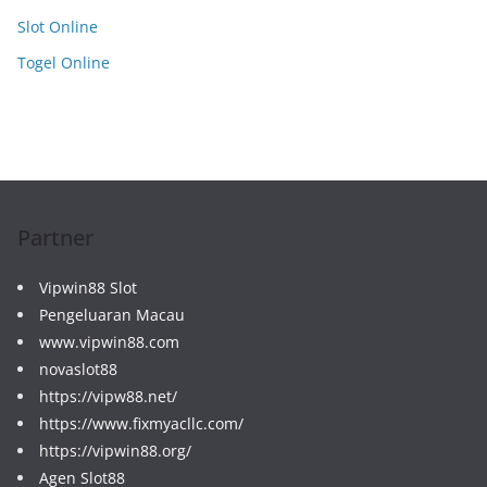
Slot Online
Togel Online
Partner
Vipwin88 Slot
Pengeluaran Macau
www.vipwin88.com
novaslot88
https://vipw88.net/
https://www.fixmyacllc.com/
https://vipwin88.org/
Agen Slot88