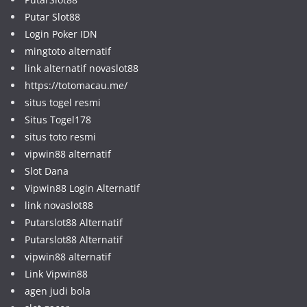
Putar Slot88
Login Poker IDN
mingtoto alternatif
link alternatif novaslot88
https://totomacau.me/
situs togel resmi
Situs Togel178
situs toto resmi
vipwin88 alternatif
Slot Dana
Vipwin88 Login Alternatif
link novaslot88
Putarslot88 Alternatif
Putarslot88 Alternatif
vipwin88 alternatif
Link Vipwin88
agen judi bola