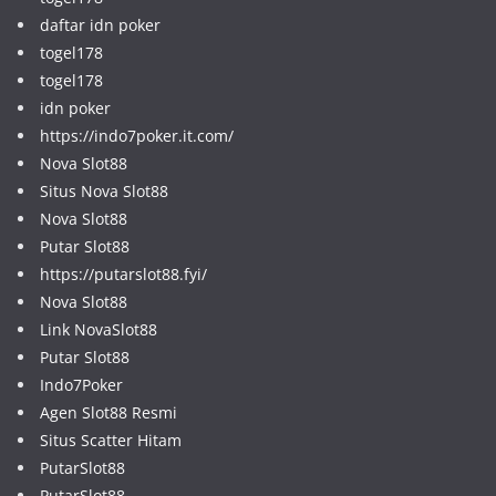
daftar idn poker
togel178
togel178
idn poker
https://indo7poker.it.com/
Nova Slot88
Situs Nova Slot88
Nova Slot88
Putar Slot88
https://putarslot88.fyi/
Nova Slot88
Link NovaSlot88
Putar Slot88
Indo7Poker
Agen Slot88 Resmi
Situs Scatter Hitam
PutarSlot88
PutarSlot88