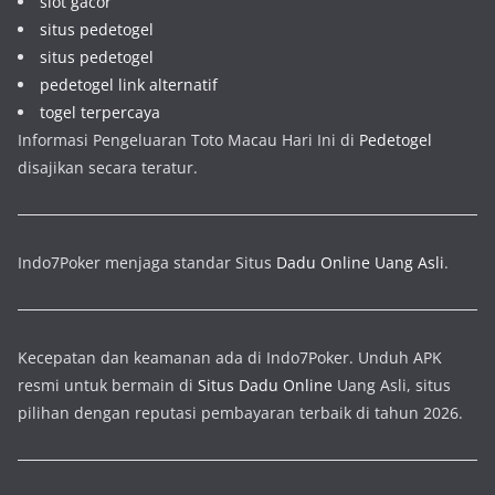
slot gacor
situs pedetogel
situs pedetogel
pedetogel link alternatif
togel terpercaya
Informasi Pengeluaran Toto Macau Hari Ini di
Pedetogel
disajikan secara teratur.
Indo7Poker menjaga standar Situs
Dadu Online Uang Asli
.
Kecepatan dan keamanan ada di Indo7Poker. Unduh APK
resmi untuk bermain di
Situs Dadu Online
Uang Asli, situs
pilihan dengan reputasi pembayaran terbaik di tahun 2026.