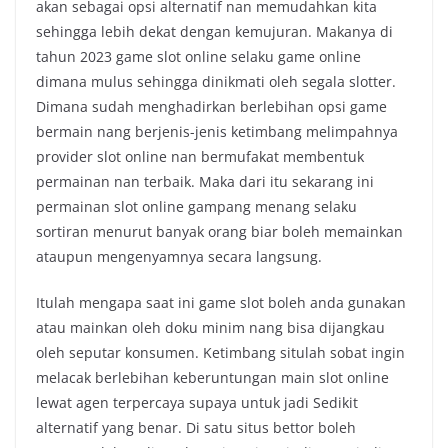
akan sebagai opsi alternatif nan memudahkan kita
sehingga lebih dekat dengan kemujuran. Makanya di
tahun 2023 game slot online selaku game online
dimana mulus sehingga dinikmati oleh segala slotter.
Dimana sudah menghadirkan berlebihan opsi game
bermain nang berjenis-jenis ketimbang melimpahnya
provider slot online nan bermufakat membentuk
permainan nan terbaik. Maka dari itu sekarang ini
permainan slot online gampang menang selaku
sortiran menurut banyak orang biar boleh memainkan
ataupun mengenyamnya secara langsung.
Itulah mengapa saat ini game slot boleh anda gunakan
atau mainkan oleh doku minim nang bisa dijangkau
oleh seputar konsumen. Ketimbang situlah sobat ingin
melacak berlebihan keberuntungan main slot online
lewat agen terpercaya supaya untuk jadi Sedikit
alternatif yang benar. Di satu situs bettor boleh