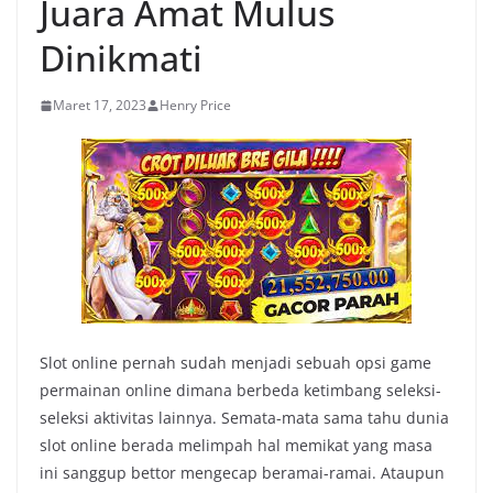
Juara Amat Mulus
Dinikmati
Maret 17, 2023
Henry Price
Slot online pernah sudah menjadi sebuah opsi game
permainan online dimana berbeda ketimbang seleksi-
seleksi aktivitas lainnya. Semata-mata sama tahu dunia
slot online berada melimpah hal memikat yang masa
ini sanggup bettor mengecap beramai-ramai. Ataupun