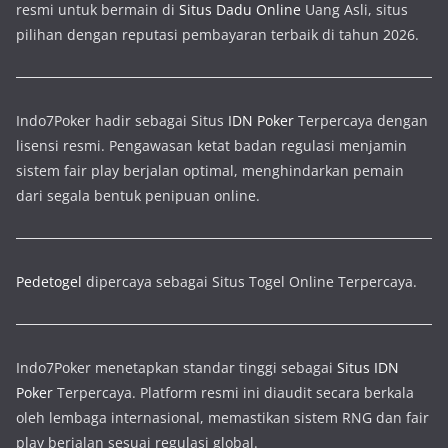
resmi untuk bermain di
Situs Dadu Online
Uang Asli, situs
pilihan dengan reputasi pembayaran terbaik di tahun 2026.
Indo7Poker hadir sebagai Situs
IDN Poker
Terpercaya dengan
lisensi resmi. Pengawasan ketat badan regulasi menjamin
sistem fair play berjalan optimal, menghindarkan pemain
dari segala bentuk penipuan online.
Pedetogel
dipercaya sebagai Situs Togel Online Terpercaya.
Indo7Poker menetapkan standar tinggi sebagai
Situs IDN
Poker
Terpercaya. Platform resmi ini diaudit secara berkala
oleh lembaga internasional, memastikan sistem RNG dan fair
play berjalan sesuai regulasi global.