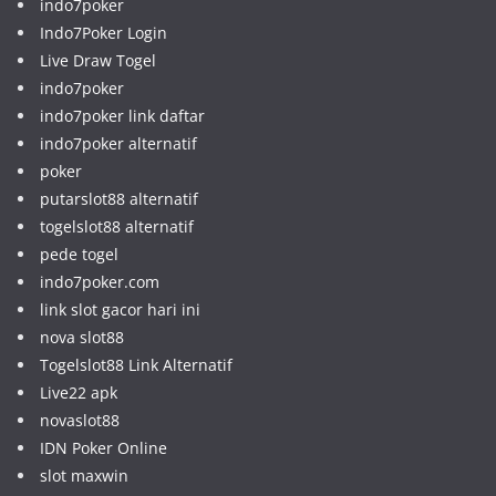
indo7poker
Indo7Poker Login
Live Draw Togel
indo7poker
indo7poker link daftar
indo7poker alternatif
poker
putarslot88 alternatif
togelslot88 alternatif
pede togel
indo7poker.com
link slot gacor hari ini
nova slot88
Togelslot88 Link Alternatif
Live22 apk
novaslot88
IDN Poker Online
slot maxwin