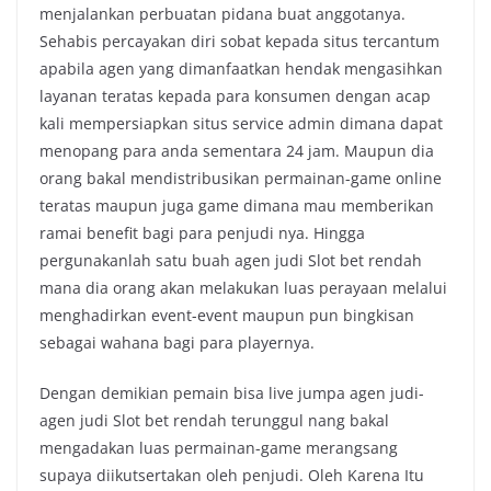
menjalankan perbuatan pidana buat anggotanya.
Sehabis percayakan diri sobat kepada situs tercantum
apabila agen yang dimanfaatkan hendak mengasihkan
layanan teratas kepada para konsumen dengan acap
kali mempersiapkan situs service admin dimana dapat
menopang para anda sementara 24 jam. Maupun dia
orang bakal mendistribusikan permainan-game online
teratas maupun juga game dimana mau memberikan
ramai benefit bagi para penjudi nya. Hingga
pergunakanlah satu buah agen judi Slot bet rendah
mana dia orang akan melakukan luas perayaan melalui
menghadirkan event-event maupun pun bingkisan
sebagai wahana bagi para playernya.
Dengan demikian pemain bisa live jumpa agen judi-
agen judi Slot bet rendah terunggul nang bakal
mengadakan luas permainan-game merangsang
supaya diikutsertakan oleh penjudi. Oleh Karena Itu