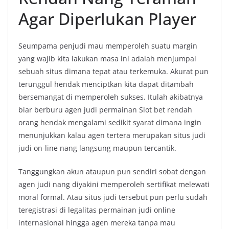
Agar Diperlukan Player
Seumpama penjudi mau memperoleh suatu margin
yang wajib kita lakukan masa ini adalah menjumpai
sebuah situs dimana tepat atau terkemuka. Akurat pun
terunggul hendak menciptkan kita dapat ditambah
bersemangat di memperoleh sukses. Itulah akibatnya
biar berburu agen judi permainan Slot bet rendah
orang hendak mengalami sedikit syarat dimana ingin
menunjukkan kalau agen tertera merupakan situs judi
judi on-line nang langsung maupun tercantik.
Tanggungkan akun ataupun pun sendiri sobat dengan
agen judi nang diyakini memperoleh sertifikat melewati
moral formal. Atau situs judi tersebut pun perlu sudah
teregistrasi di legalitas permainan judi online
internasional hingga agen mereka tanpa mau