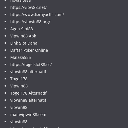
novaslot88
https://vipw88.net/
https://www.fixmyacllc.com/
https://vipwin88.org/
Agen Slot88
Vipwin88 Apk
Link Slot Dana
Daftar Poker Online
Malaka555
https://togelslot88.cc/
vipwin88 alternatif
Togel178
Vipwin88
Togel178 Alternatif
vipwin88 alternatif
vipwin88
mainvipwin88.com
vipwin88