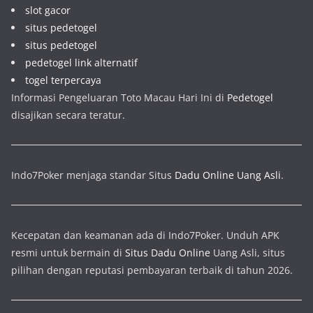
slot gacor
situs pedetogel
situs pedetogel
pedetogel link alternatif
togel terpercaya
Informasi Pengeluaran Toto Macau Hari Ini di
Pedetogel
disajikan secara teratur.
Indo7Poker menjaga standar Situs
Dadu Online Uang Asli
.
Kecepatan dan keamanan ada di Indo7Poker. Unduh APK
resmi untuk bermain di
Situs Dadu Online
Uang Asli, situs
pilihan dengan reputasi pembayaran terbaik di tahun 2026.