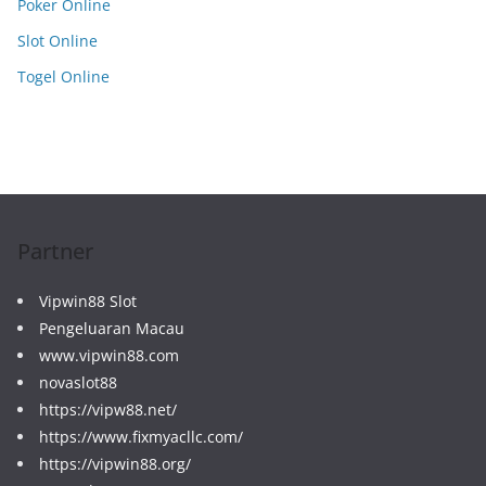
Poker Online
Slot Online
Togel Online
Partner
Vipwin88 Slot
Pengeluaran Macau
www.vipwin88.com
novaslot88
https://vipw88.net/
https://www.fixmyacllc.com/
https://vipwin88.org/