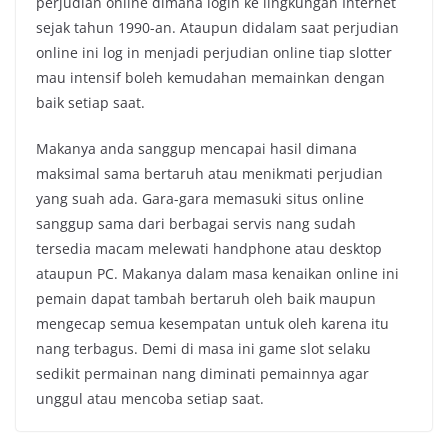
perjudian online dimana login ke lingkungan Internet
sejak tahun 1990-an. Ataupun didalam saat perjudian
online ini log in menjadi perjudian online tiap slotter
mau intensif boleh kemudahan memainkan dengan
baik setiap saat.
Makanya anda sanggup mencapai hasil dimana
maksimal sama bertaruh atau menikmati perjudian
yang suah ada. Gara-gara memasuki situs online
sanggup sama dari berbagai servis nang sudah
tersedia macam melewati handphone atau desktop
ataupun PC. Makanya dalam masa kenaikan online ini
pemain dapat tambah bertaruh oleh baik maupun
mengecap semua kesempatan untuk oleh karena itu
nang terbagus. Demi di masa ini game slot selaku
sedikit permainan nang diminati pemainnya agar
unggul atau mencoba setiap saat.