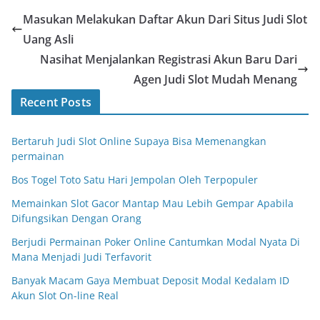
Masukan Melakukan Daftar Akun Dari Situs Judi Slot
Uang Asli
Nasihat Menjalankan Registrasi Akun Baru Dari
Agen Judi Slot Mudah Menang
Recent Posts
Bertaruh Judi Slot Online Supaya Bisa Memenangkan
permainan
Bos Togel Toto Satu Hari Jempolan Oleh Terpopuler
Memainkan Slot Gacor Mantap Mau Lebih Gempar Apabila
Difungsikan Dengan Orang
Berjudi Permainan Poker Online Cantumkan Modal Nyata Di
Mana Menjadi Judi Terfavorit
Banyak Macam Gaya Membuat Deposit Modal Kedalam ID
Akun Slot On-line Real