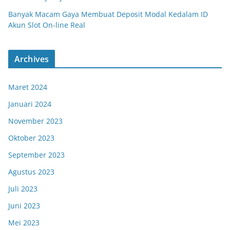
Banyak Macam Gaya Membuat Deposit Modal Kedalam ID
Akun Slot On-line Real
Archives
Maret 2024
Januari 2024
November 2023
Oktober 2023
September 2023
Agustus 2023
Juli 2023
Juni 2023
Mei 2023