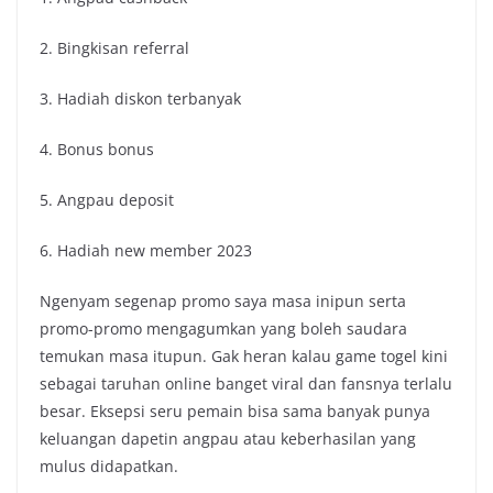
2. Bingkisan referral
3. Hadiah diskon terbanyak
4. Bonus bonus
5. Angpau deposit
6. Hadiah new member 2023
Ngenyam segenap promo saya masa inipun serta
promo-promo mengagumkan yang boleh saudara
temukan masa itupun. Gak heran kalau game togel kini
sebagai taruhan online banget viral dan fansnya terlalu
besar. Eksepsi seru pemain bisa sama banyak punya
keluangan dapetin angpau atau keberhasilan yang
mulus didapatkan.