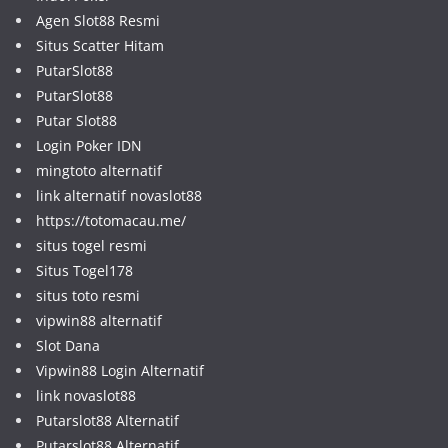
Agen Slot88 Resmi
Situs Scatter Hitam
PutarSlot88
PutarSlot88
Putar Slot88
Login Poker IDN
mingtoto alternatif
link alternatif novaslot88
https://totomacau.me/
situs togel resmi
Situs Togel178
situs toto resmi
vipwin88 alternatif
Slot Dana
Vipwin88 Login Alternatif
link novaslot88
Putarslot88 Alternatif
Putarslot88 Alternatif