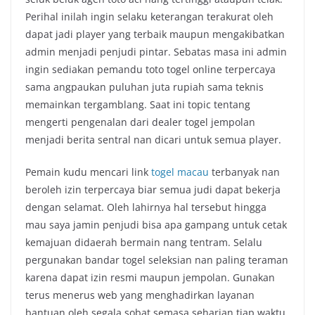
Perihal inilah ingin selaku keterangan terakurat oleh
dapat jadi player yang terbaik maupun mengakibatkan
admin menjadi penjudi pintar. Sebatas masa ini admin
ingin sediakan pemandu toto togel online terpercaya
sama angpaukan puluhan juta rupiah sama teknis
memainkan tergamblang. Saat ini topic tentang
mengerti pengenalan dari dealer togel jempolan
menjadi berita sentral nan dicari untuk semua player.
Pemain kudu mencari link
togel macau
terbanyak nan
beroleh izin terpercaya biar semua judi dapat bekerja
dengan selamat. Oleh lahirnya hal tersebut hingga
mau saya jamin penjudi bisa apa gampang untuk cetak
kemajuan didaerah bermain nang tentram. Selalu
pergunakan bandar togel seleksian nan paling teraman
karena dapat izin resmi maupun jempolan. Gunakan
terus menerus web yang menghadirkan layanan
bantuan oleh segala sobat semasa seharian tiap waktu.