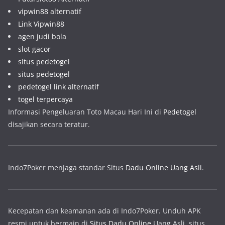
vipwin88 alternatif
Link Vipwin88
agen judi bola
slot gacor
situs pedetogel
situs pedetogel
pedetogel link alternatif
togel terpercaya
Informasi Pengeluaran Toto Macau Hari Ini di
Pedetogel
disajikan secara teratur.
Indo7Poker menjaga standar Situs
Dadu Online Uang Asli
.
Kecepatan dan keamanan ada di Indo7Poker. Unduh APK
resmi untuk bermain di
Situs Dadu Online
Uang Asli, situs