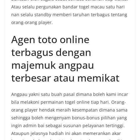
Atau selalu pergunakan bandar togel macau satu hari
nan selalu standby memberi taruhan terbagus tentang
orang-orang player.
Agen toto online
terbagus dengan
majemuk angpau
terbesar atau memikat
Angpau yakni satu buah pasal dimana boleh kami incar
bila melakoni permainan togel online tiap hari. Orang-
orang player hendak meraih kesempatan dimana sama
sehingga boleh mengenyam bonus-bonus pilihan yang
ingin admin bai sebagai susunan pelayanan tertinggi.
Ataupun jelasnya hadiah ini akan memerankan akar