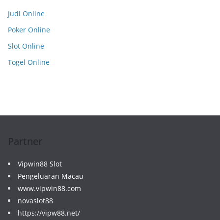
Judi Online
Poker Online
Slot Online
Togel Online
Partner
Vipwin88 Slot
Pengeluaran Macau
www.vipwin88.com
novaslot88
https://vipw88.net/