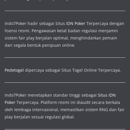
Indo7Poker hadir sebagai Situs
IDN Poker
Terpercaya dengan
lisensi resmi. Pengawasan ketat badan regulasi menjamin
sistem fair play berjalan optimal, menghindarkan pemain
dari segala bentuk penipuan online.
Pedetogel
dipercaya sebagai Situs Togel Online Terpercaya.
Indo7Poker menetapkan standar tinggi sebagai
Situs IDN
Poker
Terpercaya. Platform resmi ini diaudit secara berkala
oleh lembaga internasional, memastikan sistem RNG dan fair
play berjalan sesuai regulasi global.