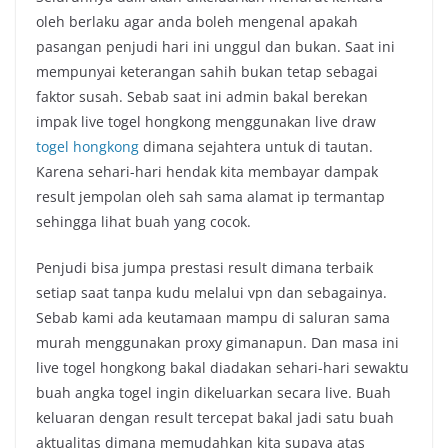
oleh berlaku agar anda boleh mengenal apakah
pasangan penjudi hari ini unggul dan bukan. Saat ini
mempunyai keterangan sahih bukan tetap sebagai
faktor susah. Sebab saat ini admin bakal berekan
impak live togel hongkong menggunakan live draw
togel hongkong
dimana sejahtera untuk di tautan.
Karena sehari-hari hendak kita membayar dampak
result jempolan oleh sah sama alamat ip termantap
sehingga lihat buah yang cocok.
Penjudi bisa jumpa prestasi result dimana terbaik
setiap saat tanpa kudu melalui vpn dan sebagainya.
Sebab kami ada keutamaan mampu di saluran sama
murah menggunakan proxy gimanapun. Dan masa ini
live togel hongkong bakal diadakan sehari-hari sewaktu
buah angka togel ingin dikeluarkan secara live. Buah
keluaran dengan result tercepat bakal jadi satu buah
aktualitas dimana memudahkan kita supaya atas