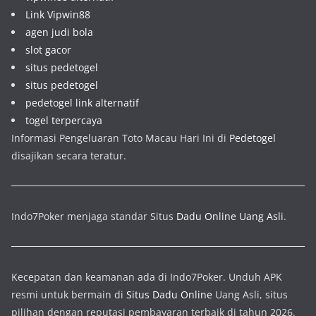
Link Vipwin88
agen judi bola
slot gacor
situs pedetogel
situs pedetogel
pedetogel link alternatif
togel terpercaya
Informasi Pengeluaran Toto Macau Hari Ini di
Pedetogel
disajikan secara teratur.
Indo7Poker menjaga standar Situs
Dadu Online Uang Asli
.
Kecepatan dan keamanan ada di Indo7Poker. Unduh APK
resmi untuk bermain di
Situs Dadu Online
Uang Asli, situs
pilihan dengan reputasi pembayaran terbaik di tahun 2026.