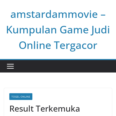
Skip
amstardammovie –
to
content
Kumpulan Game Judi
Online Tergacor
TOGEL ONLINE
Result Terkemuka