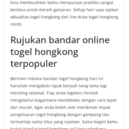
bisa membuahkan kamu mempunyai prediksi sangat
kentara untuk meraih ganjaran. Setiap hari saya sajikan
aktualitas togel hongkong dari live draw togel hongkong
resmi.
Rujukan bandar online
togel hongkong
terpopuler
Bermain melalui bandar togel hongkong hari ini
haruslah mengakses lapak berjudi nang lama lagi
mending selamat. Tiap anda togelers hendak
mengetahui bagaimana mendeteksi dengan cara tepat
dan murah. Agar anda boleh over menikmati impak
pengeluaran togel hongkong dengan gampang lalu
termantap sama situs yang nyaman. Sama begini kamu
butuh bandar togel hongkong asli lagi sederhana