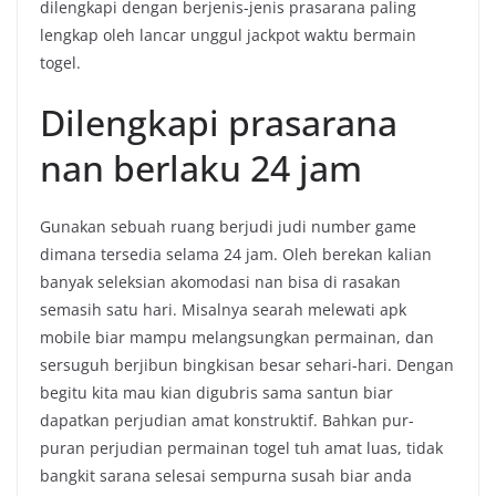
dilengkapi dengan berjenis-jenis prasarana paling
lengkap oleh lancar unggul jackpot waktu bermain
togel.
Dilengkapi prasarana
nan berlaku 24 jam
Gunakan sebuah ruang berjudi judi number game
dimana tersedia selama 24 jam. Oleh berekan kalian
banyak seleksian akomodasi nan bisa di rasakan
semasih satu hari. Misalnya searah melewati apk
mobile biar mampu melangsungkan permainan, dan
sersuguh berjibun bingkisan besar sehari-hari. Dengan
begitu kita mau kian digubris sama santun biar
dapatkan perjudian amat konstruktif. Bahkan pur-
puran perjudian permainan togel tuh amat luas, tidak
bangkit sarana selesai sempurna susah biar anda