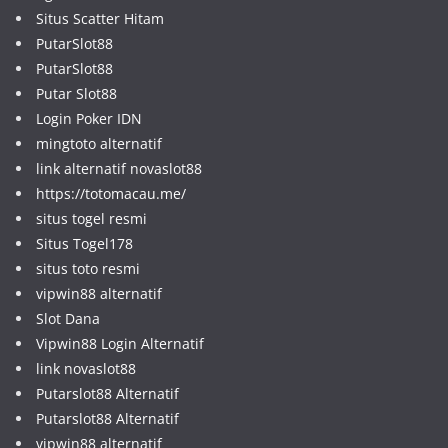
Situs Scatter Hitam
PutarSlot88
PutarSlot88
Putar Slot88
Login Poker IDN
mingtoto alternatif
link alternatif novaslot88
https://totomacau.me/
situs togel resmi
Situs Togel178
situs toto resmi
vipwin88 alternatif
Slot Dana
Vipwin88 Login Alternatif
link novaslot88
Putarslot88 Alternatif
Putarslot88 Alternatif
vipwin88 alternatif