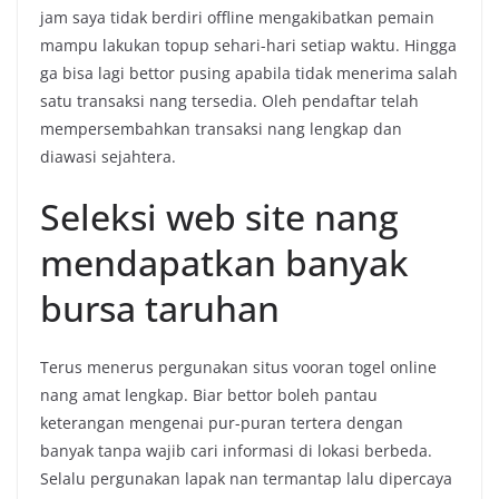
jam saya tidak berdiri offline mengakibatkan pemain
mampu lakukan topup sehari-hari setiap waktu. Hingga
ga bisa lagi bettor pusing apabila tidak menerima salah
satu transaksi nang tersedia. Oleh pendaftar telah
mempersembahkan transaksi nang lengkap dan
diawasi sejahtera.
Seleksi web site nang
mendapatkan banyak
bursa taruhan
Terus menerus pergunakan situs vooran togel online
nang amat lengkap. Biar bettor boleh pantau
keterangan mengenai pur-puran tertera dengan
banyak tanpa wajib cari informasi di lokasi berbeda.
Selalu pergunakan lapak nan termantap lalu dipercaya