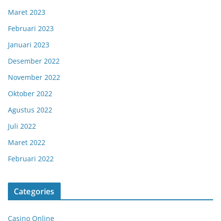
Maret 2023
Februari 2023
Januari 2023
Desember 2022
November 2022
Oktober 2022
Agustus 2022
Juli 2022
Maret 2022
Februari 2022
Categories
Casino Online