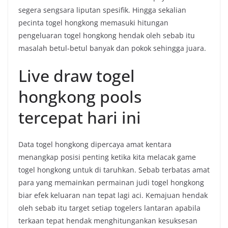
segera sengsara liputan spesifik. Hingga sekalian
pecinta togel hongkong memasuki hitungan
pengeluaran togel hongkong hendak oleh sebab itu
masalah betul-betul banyak dan pokok sehingga juara.
Live draw togel
hongkong pools
tercepat hari ini
Data togel hongkong dipercaya amat kentara
menangkap posisi penting ketika kita melacak game
togel hongkong untuk di taruhkan. Sebab terbatas amat
para yang memainkan permainan judi togel hongkong
biar efek keluaran nan tepat lagi aci. Kemajuan hendak
oleh sebab itu target setiap togelers lantaran apabila
terkaan tepat hendak menghitungankan kesuksesan