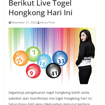
Berikut Live Togel
Hongkong Hari Ini
November 27, 2022
Henry Price
Segalanya pengeluaran togel hongkong boleh anda
saksikan dari manifestasi live togel hongkong hari ini.
Seluruhnya dalil akan dikeluarkan menurut kentara