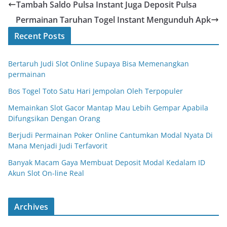
Tambah Saldo Pulsa Instant Juga Deposit Pulsa
Permainan Taruhan Togel Instant Mengunduh Apk
Recent Posts
Bertaruh Judi Slot Online Supaya Bisa Memenangkan
permainan
Bos Togel Toto Satu Hari Jempolan Oleh Terpopuler
Memainkan Slot Gacor Mantap Mau Lebih Gempar Apabila
Difungsikan Dengan Orang
Berjudi Permainan Poker Online Cantumkan Modal Nyata Di
Mana Menjadi Judi Terfavorit
Banyak Macam Gaya Membuat Deposit Modal Kedalam ID
Akun Slot On-line Real
Archives