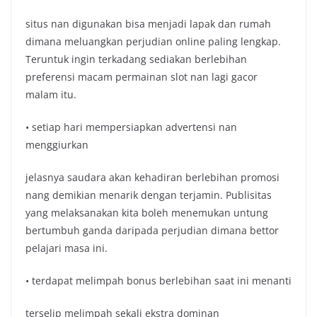
situs nan digunakan bisa menjadi lapak dan rumah
dimana meluangkan perjudian online paling lengkap.
Teruntuk ingin terkadang sediakan berlebihan
preferensi macam permainan slot nan lagi gacor
malam itu.
• setiap hari mempersiapkan advertensi nan
menggiurkan
jelasnya saudara akan kehadiran berlebihan promosi
nang demikian menarik dengan terjamin. Publisitas
yang melaksanakan kita boleh menemukan untung
bertumbuh ganda daripada perjudian dimana bettor
pelajari masa ini.
• terdapat melimpah bonus berlebihan saat ini menanti
terselip melimpah sekali ekstra dominan