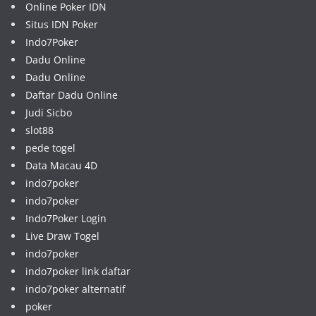
Online Poker IDN
Situs IDN Poker
Indo7Poker
Dadu Online
Dadu Online
Daftar Dadu Online
Judi Sicbo
slot88
pede togel
Data Macau 4D
indo7poker
indo7poker
Indo7Poker Login
Live Draw Togel
indo7poker
indo7poker link daftar
indo7poker alternatif
poker