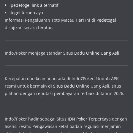
pedetogel link alternatif
togel terpercaya
Informasi Pengeluaran Toto Macau Hari Ini di
Pedetogel
disajikan secara teratur.
Indo7Poker menjaga standar Situs
Dadu Online Uang Asli
.
Kecepatan dan keamanan ada di Indo7Poker. Unduh APK
resmi untuk bermain di
Situs Dadu Online
Uang Asli, situs
pilihan dengan reputasi pembayaran terbaik di tahun 2026.
Indo7Poker hadir sebagai Situs
IDN Poker
Terpercaya dengan
lisensi resmi. Pengawasan ketat badan regulasi menjamin