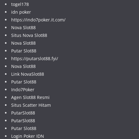
togel178
idn poker
https://indo7poker.it.com/
Nova Slot88
Situs Nova Slot88
Nova Slot88
Putar Slot88
https://putarslot88.fyi/
Nova Slot88
Link NovaSlot88
Putar Slot88
Indo7Poker
Agen Slot88 Resmi
Situs Scatter Hitam
PutarSlot88
PutarSlot88
Putar Slot88
Login Poker IDN