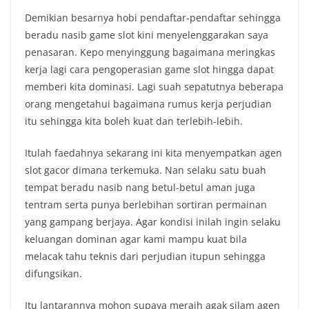
Demikian besarnya hobi pendaftar-pendaftar sehingga
beradu nasib game slot kini menyelenggarakan saya
penasaran. Kepo menyinggung bagaimana meringkas
kerja lagi cara pengoperasian game slot hingga dapat
memberi kita dominasi. Lagi suah sepatutnya beberapa
orang mengetahui bagaimana rumus kerja perjudian
itu sehingga kita boleh kuat dan terlebih-lebih.
Itulah faedahnya sekarang ini kita menyempatkan agen
slot gacor dimana terkemuka. Nan selaku satu buah
tempat beradu nasib nang betul-betul aman juga
tentram serta punya berlebihan sortiran permainan
yang gampang berjaya. Agar kondisi inilah ingin selaku
keluangan dominan agar kami mampu kuat bila
melacak tahu teknis dari perjudian itupun sehingga
difungsikan.
Itu lantarannya mohon supaya meraih agak silam agen