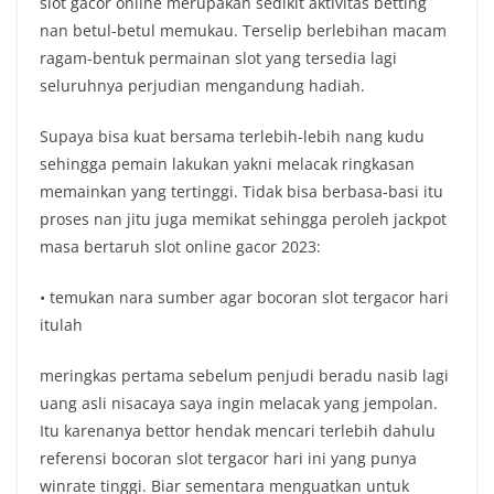
slot gacor online merupakan sedikit aktivitas betting
nan betul-betul memukau. Terselip berlebihan macam
ragam-bentuk permainan slot yang tersedia lagi
seluruhnya perjudian mengandung hadiah.
Supaya bisa kuat bersama terlebih-lebih nang kudu
sehingga pemain lakukan yakni melacak ringkasan
memainkan yang tertinggi. Tidak bisa berbasa-basi itu
proses nan jitu juga memikat sehingga peroleh jackpot
masa bertaruh slot online gacor 2023:
• temukan nara sumber agar bocoran slot tergacor hari
itulah
meringkas pertama sebelum penjudi beradu nasib lagi
uang asli nisacaya saya ingin melacak yang jempolan.
Itu karenanya bettor hendak mencari terlebih dahulu
referensi bocoran slot tergacor hari ini yang punya
winrate tinggi. Biar sementara menguatkan untuk