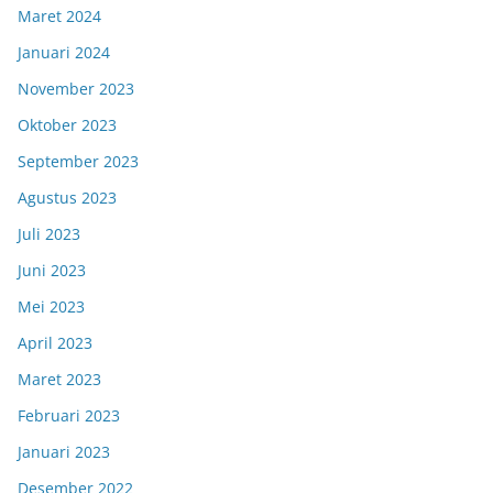
Maret 2024
Januari 2024
November 2023
Oktober 2023
September 2023
Agustus 2023
Juli 2023
Juni 2023
Mei 2023
April 2023
Maret 2023
Februari 2023
Januari 2023
Desember 2022